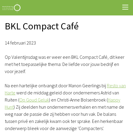
BKL Compact Café
14 februari 2023
Op Valentijnsdag was er weer een BKL Compact Café, dit keer
met het toepasselijke thema: De liefde voor jouw bedrijf en
voor jezelf.
Na een hartelijke ontvangst door Manon Geerlings bij
Resto van
Harte
werd de middag geleid door ondernemers Astrid van
Ruiten (
Op Goud Geluk
) en Christi-Anne Bolsenbroek (
Happy
Hunt
) Zij deelden hun ondernemersverhalen en met name de
weg naar de passie die zij hebben voor hun vak. De balans
tussen privé en zakelijk kwam ook ter sprake. Een herkenbaar
onderwerp bleek voor de aanwezige 'Compacters'.