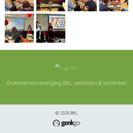
Ondernemersvereniging BKL: verbinden & versterken
© 2026
BKL