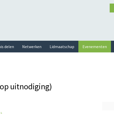
is delen
Netwerken
Lidmaatschap
Evenementen
(op uitnodiging)
).