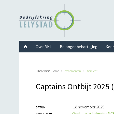
Facebook
Twitter
Instagram
LinkedIn
Youtube
Over BKL
Belangenbehartiging
Kenn
U bent hier:
Home
Evenementen
Overzicht
Captains Ontbijt 2025 
18 november 2025
DATUM:
Opslaan in kalender (ICS
DOWNLOAD