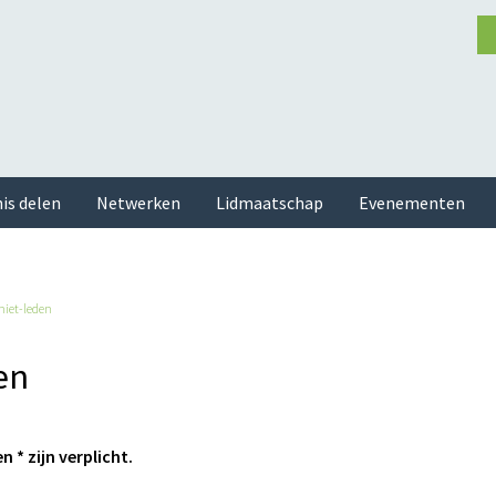
is delen
Netwerken
Lidmaatschap
Evenementen
niet-leden
en
 * zijn verplicht.