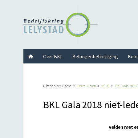
Facebook
Twitter
Instagram
LinkedIn
Youtube
Over BKL
Belangenbehartiging
Kenn
U bent hier:
Home
Formulieren
2016
BKL Gala 2018 
BKL Gala 2018 niet-led
Velden met een