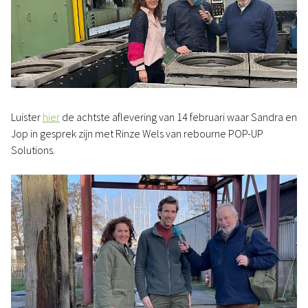
Luister
hier
de achtste aflevering van 14 februari waar Sandra en
Jop in gesprek zijn met Rinze Wels van rebourne POP-UP
Solutions.