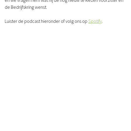
en we vragen hem wat hij de nog nieuw te kiezen voorzitter en
de Bedrijfskring wenst.
Luister de podcast hieronder of volg ons op
Spotify
.