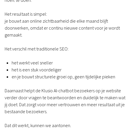
hoeft te doen.
Het resultaat is simpel:
je bouwt aan online zichtbaarheid die elke maand blijft
doorwerken, omdat er continu nieuwe content voor je wordt
gemaakt.
Het verschil met traditionele SEO:
het werkt veel sneller
het is een stuk voordeliger
en je bouwt structurele groei op, geen tijdelijke pieken
Daarnaast helpt de Klusio AI-chatbot bezoekers op je website
verder door vragen te beantwoorden en duidelijk te maken wat
jij doet. Dat zorgt voor meer vertrouwen en meer resultaat uit je
bestaande bezoekers.
Dat dit werkt, kunnen we aantonen.