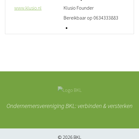
www.klusio.nl
Klusio Founder
Bereikbaar op 0634333883
Ondernemersvereniging BKL: verbinden & versterken
© 2026
BKL