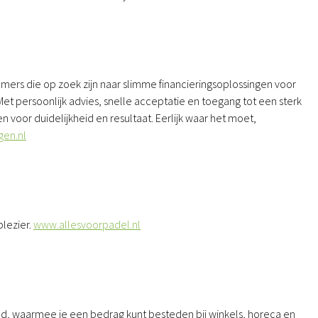
mers die op zoek zijn naar slimme financieringsoplossingen voor
et persoonlijk advies, snelle acceptatie en toegang tot een sterk
n voor duidelijkheid en resultaat. Eerlijk waar het moet,
gen.nl
)
lezier.
www.allesvoorpadel.nl
tad, waarmee je een bedrag kunt besteden bij winkels, horeca en