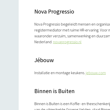
Nova Progressio
Nova Progressio begeleidt mensen en organisati
registermediator met ruime HR-ervaring. Voor 
waaronder verzuim, samenwerking en duurzame 
Nederland.
novaprogressio.nl
Jébouw
Installatie en montage keukens.
jebouw.com
Binnen is Buiten
Binnen is Buiten is een Koffie- en theeschenkeri
van de uitgestrekte Groene Velden, staat Binn