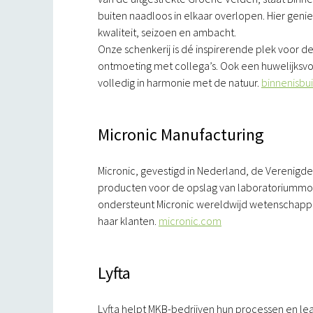
buiten naadloos in elkaar overlopen. Hier geni
kwaliteit, seizoen en ambacht.
Onze schenkerij is dé inspirerende plek voor 
ontmoeting met collega’s. Ook een huwelijksvol
volledig in harmonie met de natuur.
binnenisbui
Micronic Manufacturing
Micronic, gevestigd in Nederland, de Verenigd
producten voor de opslag van laboratoriummons
ondersteunt Micronic wereldwijd wetenschapp
haar klanten.
micronic.com
Lyfta
Lyfta helpt MKB-bedrijven hun processen en lea