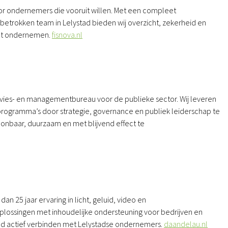
or ondernemers die vooruit willen. Met een compleet
 betrokken team in Lelystad bieden wij overzicht, zekerheid en
kunt ondernemen.
fisnova.nl
advies- en managementbureau voor de publieke sector. Wij leveren
programma’s door strategie, governance en publiek leiderschap te
nbaar, duurzaam en met blijvend effect te
 25 jaar ervaring in licht, geluid, video en
plossingen met inhoudelijke ondersteuning voor bedrijven en
stad actief verbinden met Lelystadse ondernemers.
daandelau.nl