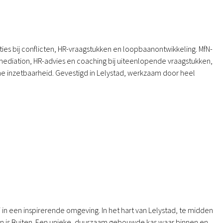
es bij conflicten, HR-vraagstukken en loopbaanontwikkeling. MfN-
mediation, HR-advies en coaching bij uiteenlopende vraagstukken,
inzetbaarheid. Gevestigd in Lelystad, werkzaam door heel
j in een inspirerende omgeving. In het hart van Lelystad, te midden
en is Buiten. Een unieke, duurzaam gebouwde kas waar binnen en