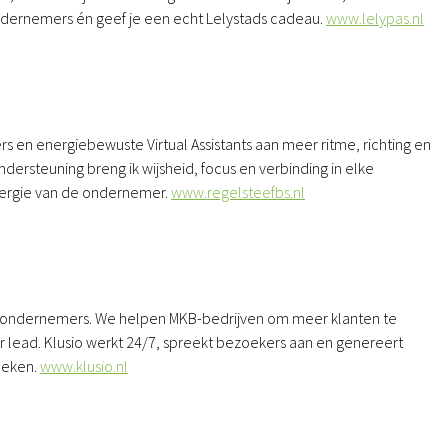
ondernemers én geef je een echt Lelystads cadeau.
www.lelypas.nl
 en energiebewuste Virtual Assistants aan meer ritme, richting en
dersteuning breng ik wijsheid, focus en verbinding in elke
energie van de ondernemer.
www.regelsteefbs.nl
voor ondernemers. We helpen MKB-bedrijven om meer klanten te
er lead. Klusio werkt 24/7, spreekt bezoekers aan en genereert
oeken.
www.klusio.nl