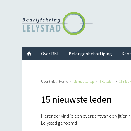
Facebook
Twitter
Instagram
LinkedIn
Youtube
Over BKL
Belangenbehartiging
Kenn
U bent hier:
Home
Lidmaatschap
BKL leden
15 nieuw
15 nieuwste leden
Hieronder vind je een overzicht van de vijftien
Lelystad genoemd.