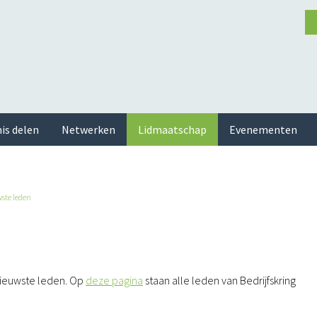
is delen
Netwerken
Lidmaatschap
Evenementen
ste leden
 nieuwste leden. Op
deze pagina
staan alle leden van Bedrijfskring