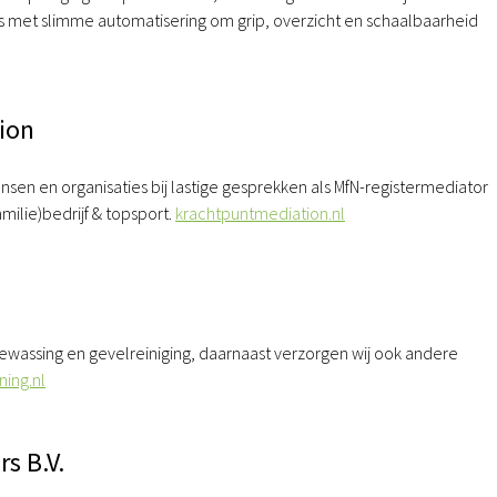
es met slimme automatisering om grip, overzicht en schaalbaarheid
ion
en en organisaties bij lastige gesprekken als MfN-registermediator
milie)bedrijf & topsport.
krachtpuntmediation.nl
bewassing en gevelreiniging, daarnaast verzorgen wij ook andere
ning.nl
s B.V.