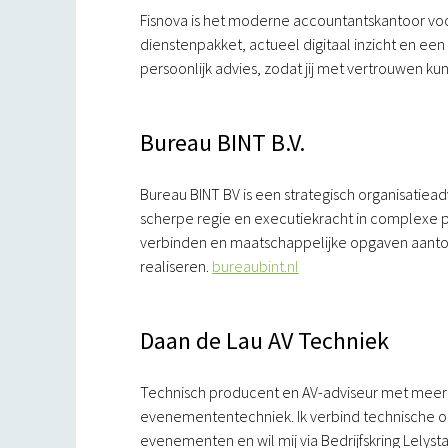
Fisnova is het moderne accountantskantoor vo
dienstenpakket, actueel digitaal inzicht en een
persoonlijk advies, zodat jij met vertrouwen 
Bureau BINT B.V.
Bureau BINT BV is een strategisch organisatie
scherpe regie en executiekracht in complexe 
verbinden en maatschappelijke opgaven aantoo
realiseren.
bureaubint.nl
Daan de Lau AV Techniek
Technisch producent en AV-adviseur met meer dan
evenemententechniek. Ik verbind technische o
evenementen en wil mij via Bedrijfskring Lely