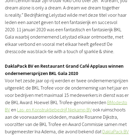
John Lennon waar zijn vrouw Yoko Ono over zei: “A dream, you
dream alone is only a dream. A dream we dream together
is reality.” Bedrijfskring Lelystad wilde met deze titel voor haar
leden een aanzet geven tot een fantasierijk en succesvol
2020. 11 januari 2020 was een fantastisch en fantasierijk BKL
Gala waarbij ondernemend Lelystad elkaar ontmoette, met
elkaar verbond en vooral met elkaar heeft gefeest! De
dresscode was black-tie with a touch of sparkle & shine.
DaklaPack BV en Restaurant Grand Café Applaus winnen
ondernemersprijzen BKL Gala 2020
Voor het zesde jaar op rij werden er twee ondernemersprijzen
uitgereikt: de BKL Trofee voor de onderneming van het jaar en
voor bedrijven met maximaal 15 medewerkers in dienst was er
de BKL Award. Hoewel BKL Trofee-genomineerden
BModesto
BV
en
Las- en Konstruktiebedrijf Niekamp BV
ook ruimschoots
aan de voorwaarden voldeden, maakte Rosanne Dijkstra,
voorzitter van de BKL Trofee en Award Commissie samen met
burgemeester Ina Adema, die avond bekend dat
DaklaPack BV