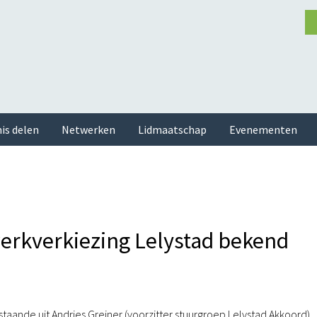
is delen
Netwerken
Lidmaatschap
Evenementen
rkverkiezing Lelystad bekend
taande uit Andries Greiner (voorzitter stuurgroep Lelystad Akkoord),