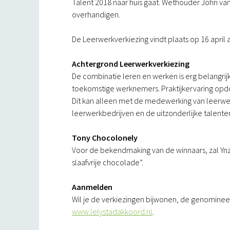
Talent 2018 naar huis gaat. Wethouder John van 
overhandigen.
De Leerwerkverkiezing vindt plaats op 16 april a.
Achtergrond Leerwerkverkiezing
De combinatie leren en werken is erg belangrijk
toekomstige werknemers. Praktijkervaring opd
Dit kan alleen met de medewerking van leerwer
leerwerkbedrijven en de uitzonderlijke talent
Tony Chocolonely
Voor de bekendmaking van de winnaars, zal Ynz
slaafvrije chocolade”.
Aanmelden
Wil je de verkiezingen bijwonen, de genominee
www.lelystadakkoord.nl
.