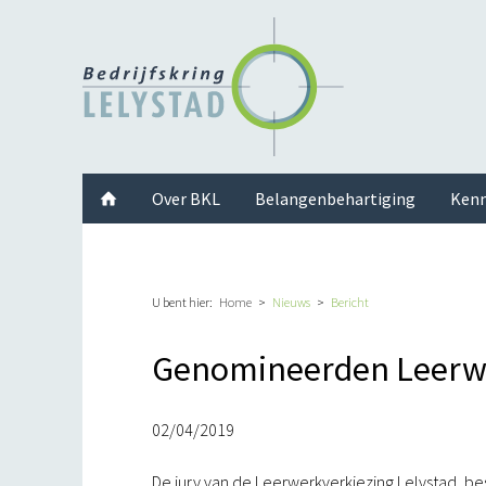
Facebook
Twitter
Instagram
LinkedIn
Youtube
Over BKL
Belangenbehartiging
Kenn
U bent hier:
Home
Nieuws
Bericht
Genomineerden Leerwe
02/04/2019
De jury van de Leerwerkverkiezing Lelystad, bes