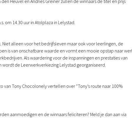
den Heuvel en Andries Greiner zullen de winnaars de titel en prijs
s. om 14.30 uur in Atolplaza in Lelystad.
. Niet alleen voor het bedrijfsleven maar ook voor leerlingen, de
oen is van onschatbare waarde en vormt een mooie opstap naar wer
kbedrijven. Als waardering voor de inspanningen en prestaties van
en wordt de Leerwerkverkiezing Lelystad georganiseerd.
o van Tony Chocolonely vertellen over “Tony’s route naar 100%
rden aanmoedigen en de winnaars feliciteren? Meld je dan aan via