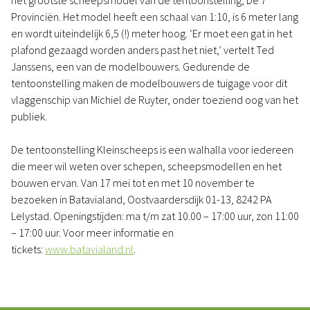
het grootste scheepsmodel van de tentoonstelling, De 7
Provinciën. Het model heeft een schaal van 1:10, is 6 meter lang
en wordt uiteindelijk 6,5 (!) meter hoog. ‘Er moet een gat in het
plafond gezaagd worden anders past het niet,’ vertelt Ted
Janssens, een van de modelbouwers. Gedurende de
tentoonstelling maken de modelbouwers de tuigage voor dit
vlaggenschip van Michiel de Ruyter, onder toeziend oog van het
publiek.
De tentoonstelling Kleinscheeps is een walhalla voor iedereen
die meer wil weten over schepen, scheepsmodellen en het
bouwen ervan. Van 17 mei tot en met 10 november te
bezoeken in Batavialand, Oostvaardersdijk 01-13, 8242 PA
Lelystad. Openingstijden: ma t/m zat 10.00 – 17:00 uur, zon 11:00
– 17:00 uur. Voor meer informatie en
tickets:
www.batavialand.nl
.