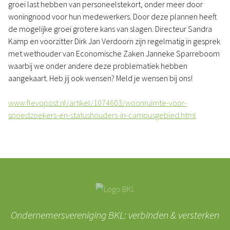
groei last hebben van personeelstekort, onder meer door
woningnood voor hun medewerkers. Door deze plannen heeft
de mogelijke groei grotere kans van slagen. Directeur Sandra
Kamp en voorzitter Dirk Jan Verdoorn zijn regelmatig in gesprek
met wethouder van Economische Zaken Janneke Sparreboom
waarbij we onder andere deze problematiek hebben
aangekaart. Heb jij ook wensen? Meld je wensen bij ons!
www.flevopost.nl/artikel/1074603/woonruimte-voor-
spoedzoekers-en-statushouders-in-campusgebied.html
Ondernemersvereniging BKL: verbinden & versterken