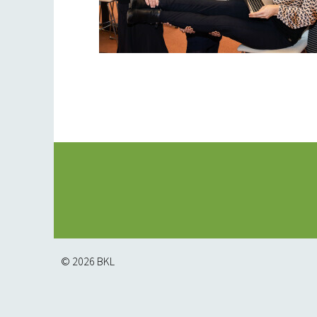
© 2026
BKL