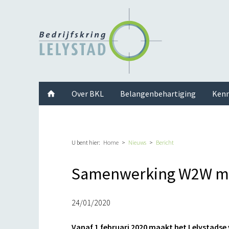
Facebook
Twitter
Instagram
LinkedIn
Youtube
Over BKL
Belangenbehartiging
Kenn
U bent hier:
Home
Nieuws
Bericht
Samenwerking W2W met
24/01/2020
Vanaf 1 februari 2020 maakt het Lelystad