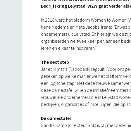
Bedrijfskring Lelystad. W2W gaat verder als 
In 2018 werd het platform Women to Women (
Irene Medema en Meta Jacobs. Irene: ‘Er was d
ondernemers uit Lelystad. En hier zijn we dest
organiseerden we twee keer per jaar een bedrij
leren en elkaar te inspireren’.
The next step
Janet Klijnstra (Rabobank) legt uit: ‘Voor ons
gekeken op welke manier we het platform verd
een logische stap.’ Met deze nieuwe samenwer
deze damestafel willen de initiatiefneemsters
vrouwelijke ondernemers die in Lelystad wone
bedrijven, organisaties of instellingen, die op 
De damestafel
Sandra Kamp (directeur BKL) is blij met deze n