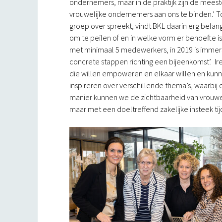
ondernemers, maar in de praktijk zijn de me
vrouwelijke ondernemers aan ons te binden.’ Toc
groep over spreekt, vindt BKL daarin erg belangr
om te peilen of en in welke vorm er behoefte i
met minimaal 5 medewerkers, in 2019 is imme
concrete stappen richting een bijeenkomst’. I
die willen empoweren en elkaar willen en kunn
inspireren over verschillende thema’s, waarbi
manier kunnen we de zichtbaarheid van vrouwe
maar met een doeltreffend zakelijke insteek ti