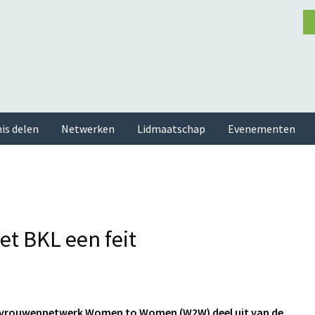
is delen
Netwerken
Lidmaatschap
Evenementen
 BKL een feit
se vrouwennetwerk Women to Women (W2W) deel uit van de