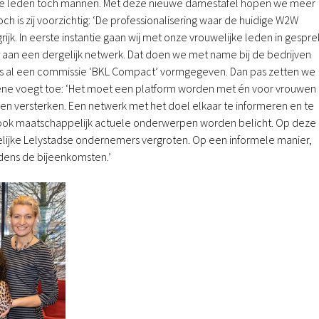
este leden toch mannen. Met deze nieuwe damestafel hopen we meer
h is zij voorzichtig: ‘De professionalisering waar de huidige W2W
ijk. In eerste instantie gaan wij met onze vrouwelijke leden in gespre
s aan een dergelijk netwerk. Dat doen we met name bij de bedrijven
rs al een commissie ‘BKL Compact’ vormgegeven. Dan pas zetten we
rene voegt toe: ‘Het moet een platform worden met én voor vrouwen
en versterken. Een netwerk met het doel elkaar te informeren en te
j ook maatschappelijk actuele onderwerpen worden belicht. Op deze
lijke Lelystadse ondernemers vergroten. Op een informele manier,
jdens de bijeenkomsten.’