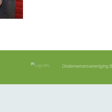
Ondernemersvereniging BK