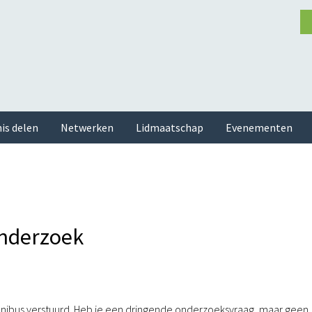
is delen
Netwerken
Lidmaatschap
Evenementen
nderzoek
nibus verstuurd. Heb je een dringende onderzoeksvraag, maar geen