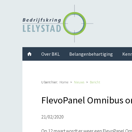
Facebook
Twitter
Instagram
LinkedIn
Youtube
Over BKL
Belangenbehartiging
Kenn
U bent hier:
Home
Nieuws
Bericht
FlevoPanel Omnibus o
21/02/2020
Op 12 maart wordt er weer een FlevoPanel Om