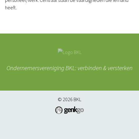
personeel/werk. Centraal staan de vaardigheden die iemand
heeft.
Ondernemersvereniging BKL: verbinden & versterken
© 2026
BKL