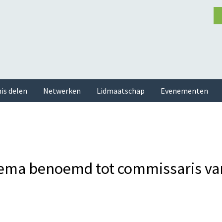
is delen
Netwerken
Lidmaatschap
Evenementen
ema benoemd tot commissaris va