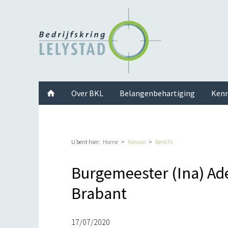
Facebook
Twitter
Instagram
LinkedIn
Youtube
Over BKL
Belangenbehartiging
Kenn
U bent hier:
Home
Nieuws
Bericht
Burgemeester (Ina) Ad
Brabant
17/07/2020