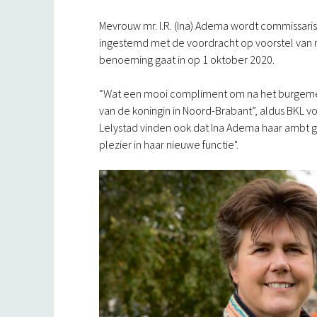
Mevrouw mr. I.R. (Ina) Adema wordt commissaris
ingestemd met de voordracht op voorstel van m
benoeming gaat in op 1 oktober 2020.
“Wat een mooi compliment om na het burgemee
van de koningin in Noord-Brabant”, aldus BKL voo
Lelystad vinden ook dat Ina Adema haar ambt go
plezier in haar nieuwe functie".