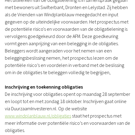
Het uitwerken van de obligatielening is in samenspraak gegaan
met bewoners uit Swifterbant, Dronten en Lelystad. Zij hebben
als de Vrienden van Windplanblauw meegedacht en input
gegeven op de uiteindelijke voorwaarden. Het prospectus met
de potentiële risico's en voorwaarden van de obligatielening is
vervolgens goedgekeurd door de AFM. Deze goedkeuring
vormt geen aanprijzing van een belegging in de obligaties.
Beleggers wordt aangeraden voor het nemen van een
beleggingsbeslissing nemen, het prospectus lezen om de
potentiële risico’s en voordelen in verband met de beslissing
om in de obligaties te beleggen volledig te begrijpen,
Inschrijving en toekenning obligaties
De inschrijving voor obligaties opent op maandag 28 september
en loopt tot en met zondag 18 oktober. Inschrijven gaat online
via DuurzaamInvesteren.nl. Op de website
www.windplanblauw.nl/obligaties
staat het prospectus met
meer informatie over potentiële risico’s en voorwaarden van de
obligaties.