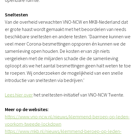
openbare ruimte.
Sneltesten
Van de overheid verwachten VNO-NCW en MKB-Nederland dat
er grote haast wordt gemaakt met het beoordelen van reeds
beschikbare sneltesten en andere testen. ‘Daarmee kunnen we
veel meer Corona-besmettingen opsporen én kunnen we de
samenleving open houden. De kosten ervan zijn niets
vergeleken met de miljarden schade die de samenleving
oploopt als we het aantal besmettingen geen halt weten te toe
te roepen. Wij onderzoeken de mogelijkheid van een snelle
introductie van sneltesten via bedrijven.’
Lees hier over
het sneltesten-initiatief van VNO-NCW Twente.
Meer op de websites:
https://www.vno-ncw.nl/nieuws/klemmend-beroep-op-leden-
voorkom-tweede-lockdown
https://www.mkb.nl/nieuws/klemmend-beroep-op-leden-