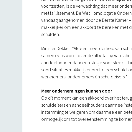
voortzetten, is de verwachting dat meer onde
met faillissement. De Wet Homologatie Onderh
vandaag aangenomen door de Eerste Kamer – 
makkelijker om een akkoord te bereiken met d
schulden.
Minister Dekker: “Als een meerderheid van sch
samen eens wordt over de afbetaling van schulde
aandeelhouder daar een stokje voor steekt. Ju
soort situaties makkelijker om tot een schuldsa
werknemers, ondernemers én schuldeisers.”
Meer ondernemingen kunnen door
Op dit moment kan een akkoord over het terug
schuldeisers en aandeelhouders daarmee inste
instemming te weigeren om daarmee een betere p
onmogelijk om tot overeenstemming te komen.