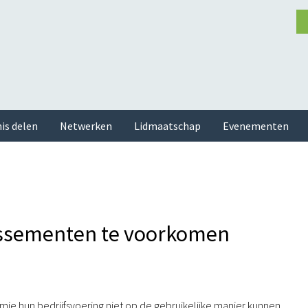
is delen
Netwerken
Lidmaatschap
Evenementen
lissementen te voorkomen
 hun bedrijfsvoering niet op de gebruikelijke manier kunnen