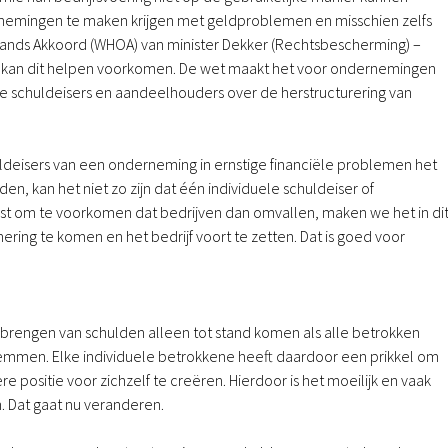
rnemingen te maken krijgen met geldproblemen en misschien zelfs
ands Akkoord (WHOA) van minister Dekker (Rechtsbescherming) –
kan dit helpen voorkomen. De wet maakt het voor ondernemingen
e schuldeisers en aandeelhouders over de herstructurering van
uldeisers van een onderneming in ernstige financiële problemen het
n, kan het niet zo zijn dat één individuele schuldeiser of
ist om te voorkomen dat bedrijven dan omvallen, maken we het in di
nering te komen en het bedrijf voort te zetten. Dat is goed voor
brengen van schulden alleen tot stand komen als alle betrokken
mmen. Elke individuele betrokkene heeft daardoor een prikkel om
ositie voor zichzelf te creëren. Hierdoor is het moeilijk en vaak
 Dat gaat nu veranderen.