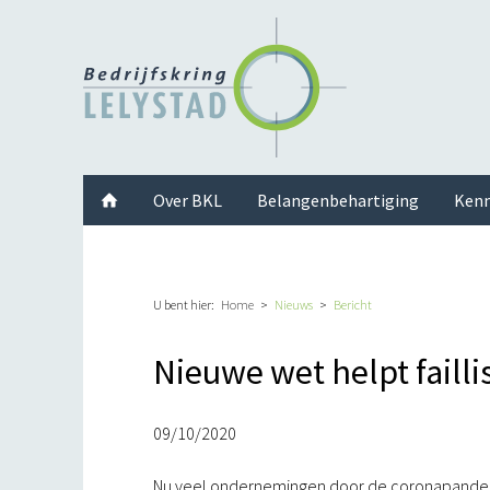
Facebook
Twitter
Instagram
LinkedIn
Youtube
Over BKL
Belangenbehartiging
Kenn
U bent hier:
Home
Nieuws
Bericht
Nieuwe wet helpt fail
09/10/2020
Nu veel ondernemingen door de coronapandemie