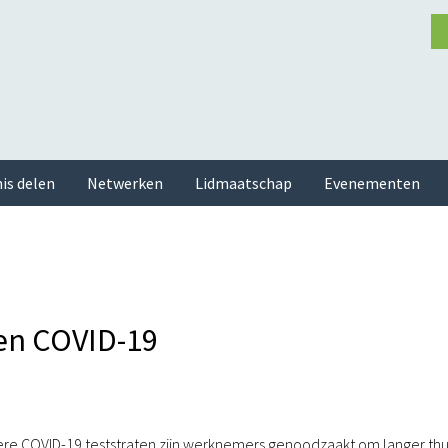
is delen
Netwerken
Lidmaatschap
Evenementen
en COVID-19
re COVID-19 teststraten zijn werknemers genoodzaakt om langer thu