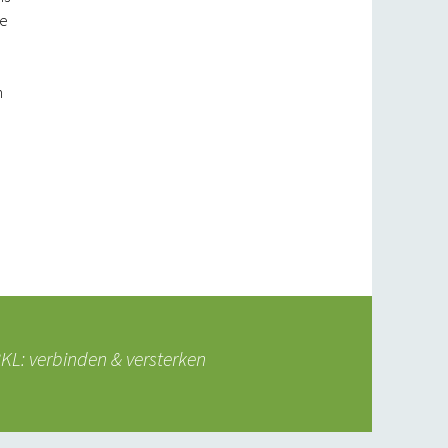
de
n
L: verbinden & versterken