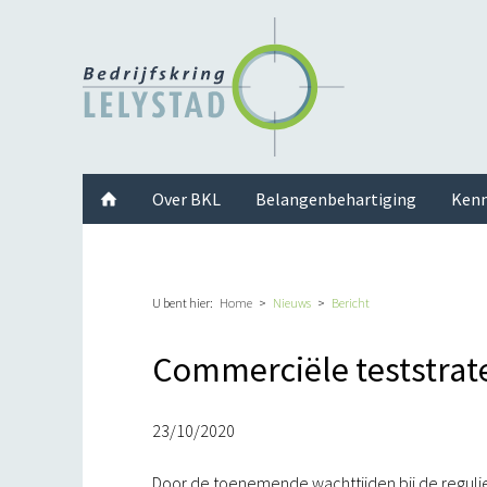
Facebook
Twitter
Instagram
LinkedIn
Youtube
Over BKL
Belangenbehartiging
Kenn
U bent hier:
Home
Nieuws
Bericht
Commerciële teststrat
23/10/2020
Door de toenemende wachttijden bij de regulie