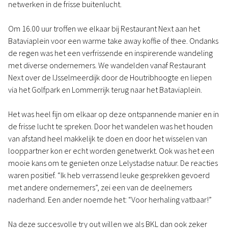
netwerken in de frisse buitenlucht.
Om 16.00 uur troffen we elkaar bij Restaurant Next aan het
Bataviaplein voor een warme take away koffie of thee. Ondanks
de regen was het een verfrissende en inspirerende wandeling
met diverse ondernemers. We wandelden vanaf Restaurant
Next over de IJsselmeerdijk door de Houtribhoogte en liepen
via het Golfpark en Lommerrijk terug naar het Bataviaplein.
Het was heel fijn om elkaar op deze ontspannende manier en in
de frisse lucht te spreken. Door het wandelen was het houden
van afstand heel makkelijk te doen en door het wisselen van
looppartner kon er echt worden genetwerkt. Ook was het een
mooie kans om te genieten onze Lelystadse natuur. De reacties
waren positief. “Ik heb verrassend leuke gesprekken gevoerd
met andere ondernemers”, zei een van de deelnemers
naderhand. Een ander noemde het: “Voor herhaling vatbaar!”
Na deze succesvolle try out willen we als BKL dan ook zeker