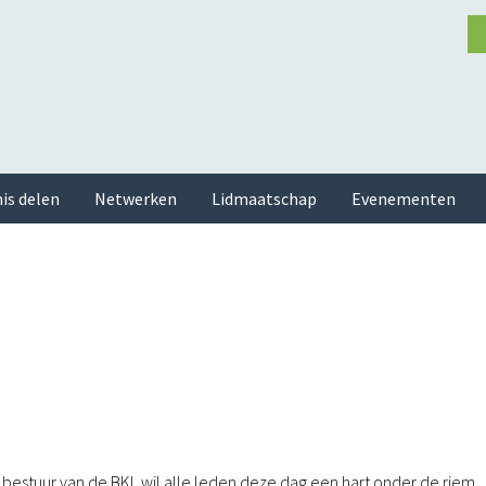
is delen
Netwerken
Lidmaatschap
Evenementen
bestuur van de BKL wil alle leden deze dag een hart onder de riem