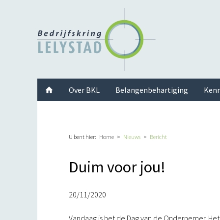
Facebook
Twitter
Instagram
LinkedIn
Youtube
Over BKL
Belangenbehartiging
Kenn
U bent hier:
Home
Nieuws
Bericht
Duim voor jou!
20/11/2020
Vandaag is het de Dag van de Ondernemer. Het 