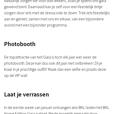
Natuurlijk zorgen we voor wat lekkers, zoals je tijdens ons gala
gewend bent. Daarnaast kan je zelf voor een feestelijk tintje
zorgen door iets met de dresscode te doen. Trek iets feestelijks
aan en geniet, samen met ons en elkaar, van een bijzondere
avond met een bijzonder programma.
Photobooth
De topattractie van het Gala is toch elk jaar wel weer de
photobooth. Deze kan dus ook dit jaar niet ontbreken! Zit je
klaar in je prachtige outfit? Maak dan een selfie en plaats deze
op de VIP wall.
Laat je verrassen
In de eerste week van januari ontvangen alle BKL leden het BKL
Home Edition Gala pakket. Mede mogelijk gemaakt door