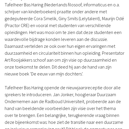
Tafelheer Bas Haring (Nederlands filosoof, informaticus en o.a.
schrijver van kinderboeken) praatte onder andere met
gedeputeerde Cora Smelik, Giny Smits (Lelytalent), Maurijn Odé
(Practor CRE) en vooral met studenten van verschillende
opleidingen. Het was mooi om te zien dat deze studenten een
waardevolle bijdrage konden leveren aan de discussie.
Daarnaast vertelden ze ook over hun eigen ervaringen met
duurzaamheid en circulariteit binnen hun opleiding. Presentator
Art Rooijakkers schoof aan om zijn visie op duurzaamheid en
onze toekomst te delen. Dit deed hij aan de hand van zijn
nieuwe boek ‘De eeuw van mijn dochters’.
Tafelheer Bas Haring opende de nieuwjaarsreceptie door alle
sprekers te introduceren. Jan Jonker, hoogleraar Duurzaam
Ondernemen aan de Radboud Universiteit, probeerde aan de
hand van beeldende voorbeelden zijn visie over het thema
over te brengen. Een belangrijke, terugkerende vraag binnen
deze bijeenkomst was: hoe ziet de transitie naar een duurzame