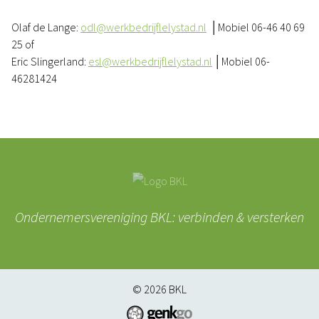
Olaf de Lange:
odl@werkbedrijflelystad.nl
│Mobiel 06-46 40 69
25 of
Eric Slingerland:
esl@werkbedrijflelystad.nl
│Mobiel 06-
46281424
Ondernemersvereniging BKL: verbinden & versterken
© 2026
BKL