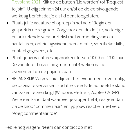
Flevoland 2021
. Klik op de button ‘Lid worden’ (of ‘Request
to join’). U krijgt binnen 24 uur en/of op de eerstvolgende
werkdag bericht dat je als lid bent toegelaten.
Plaats jullie vacature of oproep in het veld ‘Begin een
gesprek in deze groep’. Zorg voor een duidelijke, volledige
en prikkelende vacaturetekst met vermelding van o.a.
aantal uren, opleidingsniveau, werklocatie, specifieke skills,
contactgegevens, etc.
Plaats jouw vacatures bij voorkeur tussen 10.00 en 13.00 uur.
De vacatures blijven nog maximaal 4 weken na het
evenement op de pagina staan.
BELANGRIJK Vergeet niet tijdens het evenement regelmatig
de pagina te verversen, zodat je steeds de actueelste stand
van zaken te zien krijgt (Windows F5-toets; Apple- CMD+R).
Zie je een kandidaat waarover je vragen hebt, reageer dan
via de knop ‘Commentaar’, en typ jouw reactie in het veld
‘Voeg commentaar toe’.
Heb je nog vragen? Neem dan contact op met: