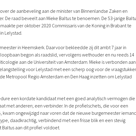
over de aanbeveling aan de minister van Binnenlandse Zaken en
r. De raad beveelt aan Mieke Baltus te benoemen. De 53-jarige Balt
ndmaakte per oktober 2020 Commissaris van de Koning in Brabant te
n Lelystad.
meester in Heemskerk. Daarvoor bekleedde zij dit ambt 7 jaar in
ar loopbaan begon als raadslid, vervolgens wethouder en nu reeds 14
ticologie aan de Universiteit van Amsterdam. Mieke is verbonden aan
elangstelling voor Lelystad met een scherp oog voor de vraagstukke
en de Metropool Regio Amsterdam en Den Haag inzetten om Lelystad
edure een kordate kandidaat met een goed analytisch vermogen die
taat met anderen; een verbinder. In de profielschets, die voor een
16, kwam ongewijzigd naar voren dat de nieuwe burgemeester ieman
ype, daadkrachtig, verbindend met een frisse blik en een stevig
 Baltus aan dit profiel voldoet.