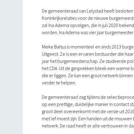
De gemeenteraad van Lelystad heeft besloten 
Koninkrijksrelaties voor de nieuwe burgemeeste
zal Ina Adema opvolgen, die in juli 2020 beke
worden. Ina Adema was vier jaar burgemeester i
Mieke Baltus is momenteel en sinds 2013 burge
Uitgeest. Ze is een ervaren bestuurder die ha
jaar het burgemeesterschap. Ze studeerde poli
het CDA. Uit de gesprekken bleek een warme b
die er liggen. Ze kan een groot netwerk binn
verder te helpen.
De gemeenteraad zag tijdens de selectieproc
op een prettige, duidelijke manier in contact s
groot deel overeenkomt met de versie uit 20
met lef moest zijn. Een handen uit de mouwen t
netwerk. De raad heeft er alle vertrouwen in dat