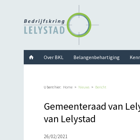
Facebook
Twitter
Instagram
LinkedIn
Youtube
Over BKL
Belangenbehartiging
Kenn
U bent hier:
Home
Nieuws
Bericht
Gemeenteraad van Lely
van Lelystad
26/02/2021