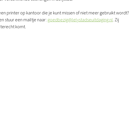
een printer op kantoor die je kunt missen of niet meer gebruikt wordt?
en stuur een mailtje naar:
goedbezig@lelystadseuitdaging.nl
. Zij
 terecht komt.