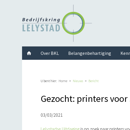
Facebook
Twitter
Instagram
LinkedIn
Youtube
Over BKL
Belangenbehartiging
Kenn
U bent hier:
Home
Nieuws
Bericht
Gezocht: printers voor 
03/03/2021
Lelystadse Uitdaging
is op zoek naar printers vo