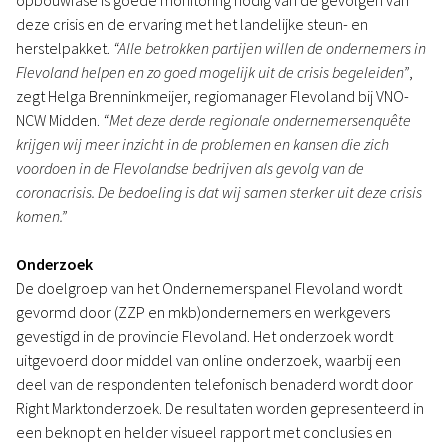
opbouwfase is goede monitoring nodig van de gevolgen van
deze crisis en de ervaring met het landelijke steun- en
herstelpakket.
“Alle betrokken partijen willen de ondernemers in
Flevoland helpen en zo goed mogelijk uit de crisis begeleiden”
,
zegt Helga Brenninkmeijer, regiomanager Flevoland bij VNO-
NCW Midden.
“Met deze derde regionale ondernemersenquête
krijgen wij meer inzicht in de problemen en kansen die zich
voordoen in de Flevolandse bedrijven als gevolg van de
coronacrisis. De bedoeling is dat wij samen sterker uit deze crisis
komen.”
Onderzoek
De doelgroep van het Ondernemerspanel Flevoland wordt
gevormd door (ZZP en mkb)ondernemers en werkgevers
gevestigd in de provincie Flevoland. Het onderzoek wordt
uitgevoerd door middel van online onderzoek, waarbij een
deel van de respondenten telefonisch benaderd wordt door
Right Marktonderzoek. De resultaten worden gepresenteerd in
een beknopt en helder visueel rapport met conclusies en