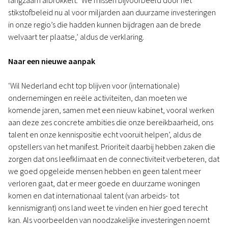
langzaam afbrokkelt. ‘We missen bijvoorbeeld door het
stikstofbeleid nu al voor miljarden aan duurzame investeringen
in onze regio’s die hadden kunnen bijdragen aan de brede
welvaart ter plaatse,’ aldus de verklaring.
Naar een nieuwe aanpak
‘Wil Nederland echt top blijven voor (internationale)
ondernemingen en reële activiteiten, dan moeten we
komende jaren, samen met een nieuw kabinet, vooral werken
aan deze zes concrete ambities die onze bereikbaarheid, ons
talent en onze kennispositie echt vooruit helpen’, aldus de
opstellers van het manifest. Prioriteit daarbij hebben zaken die
zorgen dat ons leefklimaat en de connectiviteit verbeteren, dat
we goed opgeleide mensen hebben en geen talent meer
verloren gaat, dat er meer goede en duurzame woningen
komen en dat internationaal talent (van arbeids- tot
kennismigrant) ons land weet te vinden en hier goed terecht
kan. Als voorbeelden van noodzakelijke investeringen noemt