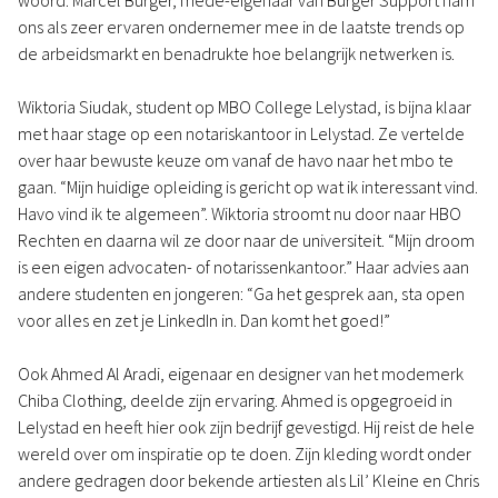
woord. Marcel Burger, mede-eigenaar van Burger Support nam
ons als zeer ervaren ondernemer mee in de laatste trends op
de arbeidsmarkt en benadrukte hoe belangrijk netwerken is.
Wiktoria Siudak, student op MBO College Lelystad, is bijna klaar
met haar stage op een notariskantoor in Lelystad. Ze vertelde
over haar bewuste keuze om vanaf de havo naar het mbo te
gaan. “Mijn huidige opleiding is gericht op wat ik interessant vind.
Havo vind ik te algemeen”. Wiktoria stroomt nu door naar HBO
Rechten en daarna wil ze door naar de universiteit. “Mijn droom
is een eigen advocaten- of notarissenkantoor.” Haar advies aan
andere studenten en jongeren: “Ga het gesprek aan, sta open
voor alles en zet je LinkedIn in. Dan komt het goed!”
Ook Ahmed Al Aradi, eigenaar en designer van het modemerk
Chiba Clothing, deelde zijn ervaring. Ahmed is opgegroeid in
Lelystad en heeft hier ook zijn bedrijf gevestigd. Hij reist de hele
wereld over om inspiratie op te doen. Zijn kleding wordt onder
andere gedragen door bekende artiesten als Lil’ Kleine en Chris