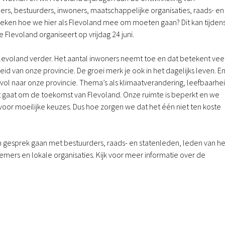
rs, bestuurders, inwoners, maatschappelijke organisaties, raads- en
eken hoe we hier als Flevoland mee om moeten gaan? Dit kan tijden
Flevoland organiseert op vrijdag 24 juni.
 Flevoland verder. Het aantal inwoners neemt toe en dat betekent vee
id van onze provincie. De groei merk je ook in het dagelijks leven. E
vol naar onze provincie. Thema’s als klimaatverandering, leefbaarhe
het gaat om de toekomst van Flevoland. Onze ruimte is beperkt en we
s voor moeilijke keuzes. Dus hoe zorgen we dat het één niet ten koste
n gesprek gaan met bestuurders, raads- en statenleden, leden van he
ers en lokale organisaties. Kijk voor meer informatie over de