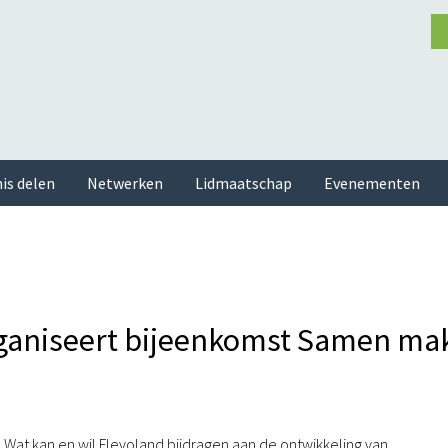
is delen
Netwerken
Lidmaatschap
Evenementen
rganiseert bijeenkomst Samen ma
 Wat kan en wil Flevoland bijdragen aan de ontwikkeling van