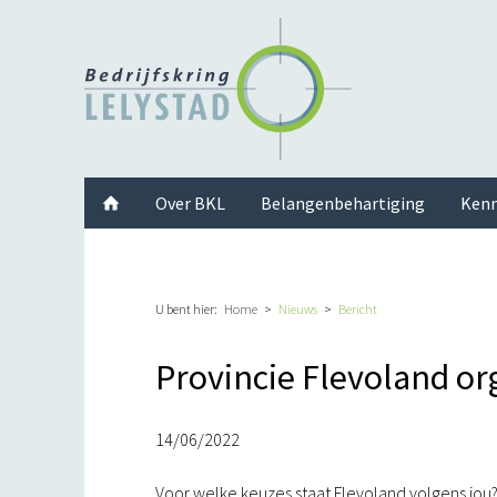
Facebook
Twitter
Instagram
LinkedIn
Youtube
Over BKL
Belangenbehartiging
Kenn
U bent hier:
Home
Nieuws
Bericht
Provincie Flevoland o
14/06/2022
V
oor welke keuzes staat Flevoland volgens jou?