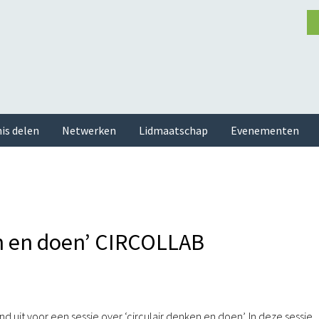
is delen
Netwerken
Lidmaatschap
Evenementen
en en doen’ CIRCOLLAB
uit voor een sessie over ‘circulair denken en doen’. In deze sessie