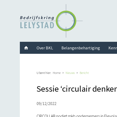
Facebook
Twitter
Instagram
LinkedIn
Youtube
Over BKL
Belangenbehartiging
Kenn
U bent hier:
Home
Nieuws
Bericht
Sessie ‘circulair denk
09/12/2022
CIRCOLLAB nodigt mkb ondernemers in Flevoland 