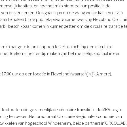
air menselijk kapitaal en hoe het mkb hiermee hun positie in de
ven en versterken. Ook gaan zij in op de vraag welke kansen er zijn
aan te haken bij de publiek-private samenwerking Flevoland Circulai
rbij beschikbaar komen in kunnen zetten om de circulaire transitie t
t mkb aangereikt om stappen te zetten richting een circulaire
 het toekomstbestendig maken van het menselijk kapitaal in een
t 17:00 uur op een locatie in Flevoland (waarschijnlijk Almere).
lectoraten die gezamenlijk de circulaire transitie in de MRA-regio
ding te zoeken. Het practoraat Circulaire Regionale Economie van
twikkelen van hogeschool Windesheim, beide partners in CIRCOLLAB,