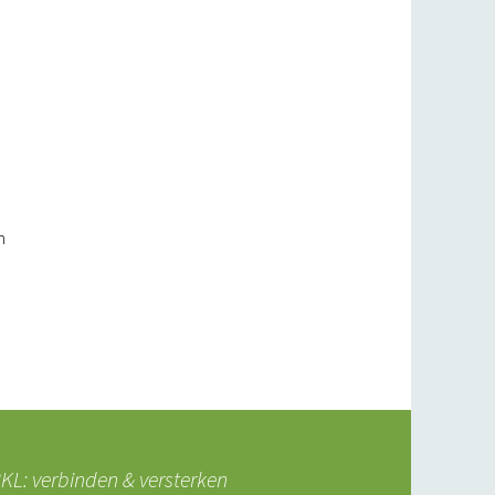
n
L: verbinden & versterken