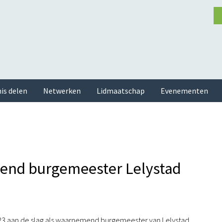
is delen
Netwerken
Lidmaatschap
Evenementen
end burgemeester Lelystad
023 aan de slag als waarnemend burgemeester van Lelystad.