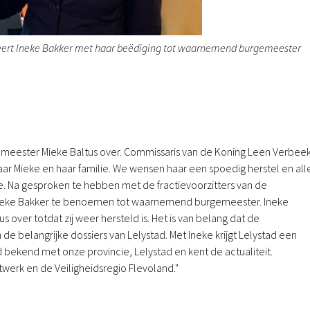
teert Ineke Bakker met haar beëdiging tot waarnemend burgemeester
gemeester Mieke Baltus over. Commissaris van de Koning Leen Verbeek
aar Mieke en haar familie. We wensen haar een spoedig herstel en all
. Na gesproken te hebben met de fractievoorzitters van de
Ineke Bakker te benoemen tot waarnemend burgemeester. Ineke
 over totdat zij weer hersteld is. Het is van belang dat de
e belangrijke dossiers van Lelystad. Met Ineke krijgt Lelystad een
bekend met onze provincie, Lelystad en kent de actualiteit.
twerk en de Veiligheidsregio Flevoland."