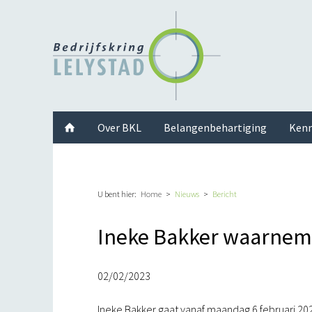
Facebook
Twitter
Instagram
LinkedIn
Youtube
Over BKL
Belangenbehartiging
Kenn
U bent hier:
Home
Nieuws
Bericht
Ineke Bakker waarnem
02/02/2023
Ineke Bakker gaat vanaf maandag 6 februari 2