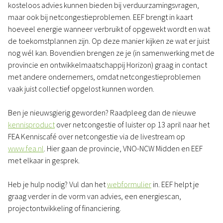
kosteloos advies kunnen bieden bij verduurzamingsvragen,
maar ook bij netcongestieproblemen. EEF brengt in kaart
hoeveel energie wanneer verbruikt of opgewekt wordt en wat
de toekomstplannen zijn. Op deze manier kijken ze wat er juist
nog wél kan. Bovendien brengen ze je (in samenwerking met de
provincie en ontwikkelmaatschappij Horizon) graag in contact
met andere ondernemers, omdat netcongestieproblemen
vaak juist collectief opgelost kunnen worden.
Ben je nieuwsgierig geworden? Raadpleeg dan de nieuwe
kennisproduct
over netcongestie of luister op 13 april naar het
FEA Kenniscafé over netcongestie via de livestream op
www.fea.nl
. Hier gaan de provincie, VNO-NCW Midden en EEF
met elkaar in gesprek.
Heb je hulp nodig? Vul dan het
webformulier
in. EEF helpt je
graag verder in de vorm van advies, een energiescan,
projectontwikkeling of financiering.