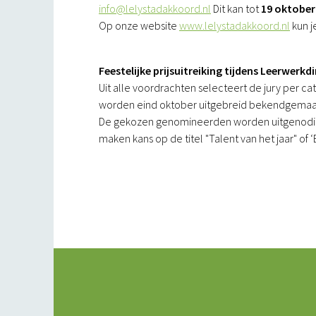
info@lelystadakkoord.nl
Dit kan tot
1
9 oktober
Op onze website
www.lelystadakkoord.nl
kun j
Feestelijke prijsuitreiking tijdens Leerwerkd
Uit alle voordrachten selecteert de jury per 
worden eind oktober uitgebreid bekendgemaa
De gekozen genomineerden worden uitgenodig
maken kans op de titel "Talent van het jaar" of 