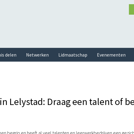
is delen
Netwerken
Lidmaatschap
Evenementen
 Lelystad: Draag een talent of be
 een begrip en heeft al veel talenten en leerwerkbedrijven een gezic