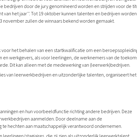
rie bedrijven door de jury genomineerd worden en strijden voor de tit
lent van het jaar’’. Tot 19 oktober kunnen talenten en bedrijven worden
p 23 november zullen de winnaars bekend worden gemaakt.
k voor het behalen van een startkwalificatie om een beroepsopleidin
en en werkgevers, als voor leerlingen, de werknemers van de toekoms
arde. Dit kan alleen met de medewerking van (leerwerk)bedrijven.
ies van leerwerkbedrijven en uitzonderlijke talenten, organiseert het
panningen en hun voorbeeldfunctie richting andere bedrijven. Deze
eerwerkbedrijven aanmelden. Door deelname aan de
ng te hechten aan maatschappelijk verantwoord ondernemen.
erlingen/stagiaires, die zij zien als uitzonderlijk leerwerktalent,