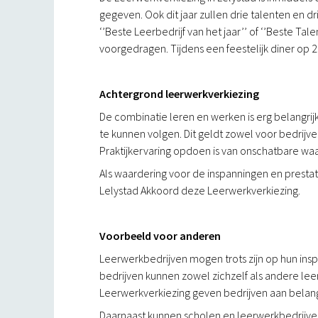
gegeven. Ook dit jaar zullen drie talenten en d
‘’Beste Leerbedrijf van het jaar’’ of ‘’Beste Ta
voorgedragen. Tijdens een feestelijk diner o
Achtergrond leerwerkverkiezing
De combinatie leren en werken is erg belangrij
te kunnen volgen. Dit geldt zowel voor bedrijv
Praktijkervaring opdoen is van onschatbare wa
Als waardering voor de inspanningen en prestat
Lelystad Akkoord deze Leerwerkverkiezing.
Voorbeeld voor anderen
Leerwerkbedrijven mogen trots zijn op hun ins
bedrijven kunnen zowel zichzelf als andere l
Leerwerkverkiezing geven bedrijven aan bela
Daarnaast kunnen scholen en leerwerkbedrijven le