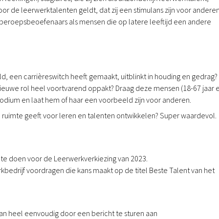
 de leerwerktalenten geldt, dat zij een stimulans zijn voor anderen
 beroepsbeoefenaars als mensen die op latere leeftijd een andere
eld, een carrièreswitch heeft gemaakt, uitblinkt in houding en gedrag?
nieuwe rol heel voortvarend oppakt? Draag deze mensen (18-67 jaar 
podium en laat hem of haar een voorbeeld zijn voor anderen.
 die ruimte geeft voor leren en talenten ontwikkelen? Super waardevol.
 te doen voor de Leerwerkverkiezing van 2023.
bedrijf voordragen die kans maakt op de titel Beste Talent van het
kan heel eenvoudig door een bericht te sturen aan