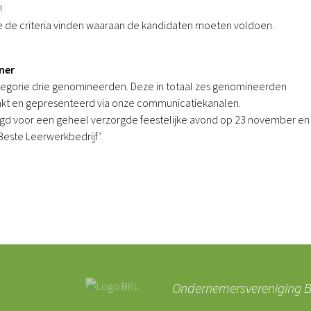
!
e de criteria vinden waaraan de kandidaten moeten voldoen.
iner
categorie drie genomineerden. Deze in totaal zes genomineerden
kt en gepresenteerd via onze communicatiekanalen.
d voor een geheel verzorgde feestelijke avond op 23 november en
‘Beste Leerwerkbedrijf’.
Ondernemersvereniging BK