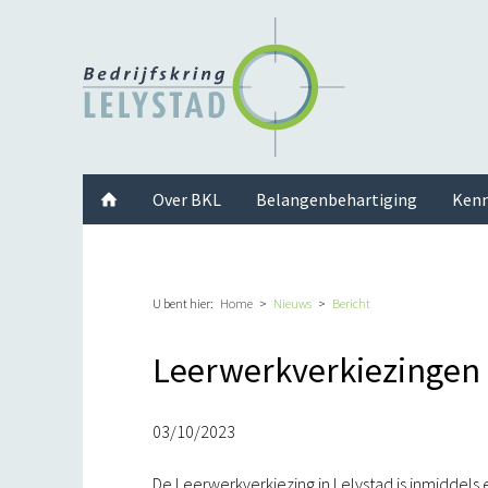
Facebook
Twitter
Instagram
LinkedIn
Youtube
Over BKL
Belangenbehartiging
Kenn
U bent hier:
Home
Nieuws
Bericht
Leerwerkverkiezingen in
03/10/2023
De Leerwerkverkiezing in Lelystad is inmiddels