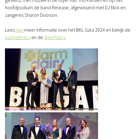
gevierd, met muziek in de foyer van Trio Parisien en op het
hoofdpodium de band Release, afgewisseld met DJ Mick en
zangeres Sharon Doorson.
Lees
hier
meer informatie over het BKL Gala 2024 en bekijk de
portretfoto's
en de
sfeerfoto's
.