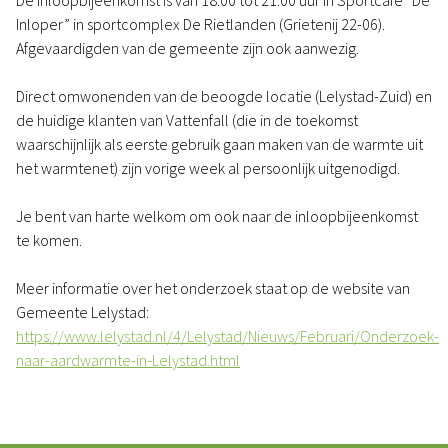
De inloopbijeenkomst is van 18.00 tot 21.00 uur in Sportcafé “De
Inloper” in sportcomplex De Rietlanden (Grietenij 22-06).
Afgevaardigden van de gemeente zijn ook aanwezig.
Direct omwonenden van de beoogde locatie (Lelystad-Zuid) en
de huidige klanten van Vattenfall (die in de toekomst
waarschijnlijk als eerste gebruik gaan maken van de warmte uit
het warmtenet) zijn vorige week al persoonlijk uitgenodigd.
Je bent van harte welkom om ook naar de inloopbijeenkomst
te komen.
Meer informatie over het onderzoek staat op de website van
Gemeente Lelystad:
https://www.lelystad.nl/4/Lelystad/Nieuws/Februari/Onderzoek-
naar-aardwarmte-in-Lelystad.html