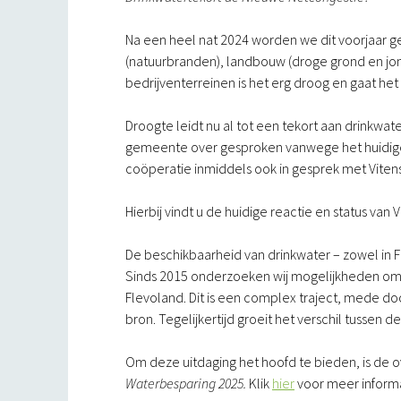
Na een heel nat 2024 worden we dit voorjaar g
(natuurbranden), landbouw (droge grond en jo
bedrijventerreinen is het erg droog en gaat het
Droogte leidt nu al tot een tekort aan drinkwa
gemeente over gesproken vanwege het huidige be
coöperatie inmiddels ook in gesprek met Vitens
Hierbij vindt u de huidige reactie en status van V
De beschikbaarheid van drinkwater – zowel in F
Sinds 2015 onderzoeken wij mogelijkheden om 
Flevoland. Dit is een complex traject, mede do
bron. Tegelijkertijd groeit het verschil tussen
Om deze uitdaging het hoofd te bieden, is de
Waterbesparing 2025.
Klik
hier
voor meer informa