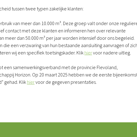
heid tussen twee typen zakelijke klanten:
rbruik van meer dan 10.000 m³. Deze groep valt onder onze regulier
ief contact met deze klanten en informeren hen over relevante
an meer dan 50.000 m³ per jaar worden intensief door ons begeleid.
n die een verzwaring van hun bestaande aansluiting aanvragen of zic
eren wij een specifiek toetsingskader. Klik
hier
voor nadere uitleg.
n tot een samenwerkingsverband met de provincie Flevoland,
happij Horizon. Op 20 maart 2025 hebben we de eerste bijeenkoms
d” gehad. Klik
hier
voor de gegeven presentaties.