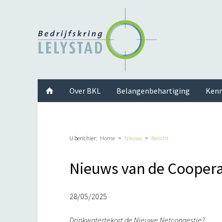
Facebook
Twitter
Instagram
LinkedIn
Youtube
Over BKL
Belangenbehartiging
Kenn
U bent hier:
Home
Nieuws
Bericht
Nieuws van de Cooperat
28/05/2025
Drinkwatertekort de Nieuwe Netcongestie?