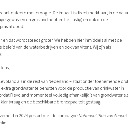
econfronteerd met droogte. De impact is direct merkbaar; in de natu
nge gewassen en grasland hebben het lastig) en ook op de
 gras al dood.
ter en dat wordt steeds groter. We hebben hier inmiddels al met de
leid van de waterbedrijven en ook van Vitens. Wij zijn als
.
itens;
levoland als in de rest van Nederland – staat onder toenemende dru
extra grondwater te benutten voor de productie van drinkwater in
ordat Flevoland momenteel volledig afhankelijk is van grondwater al
 de klantvraag en de beschikbare broncapaciteit gestaag.
 overheid in 2024 gestart met de campagne
Nationaal Plan van Aanpak
tie.