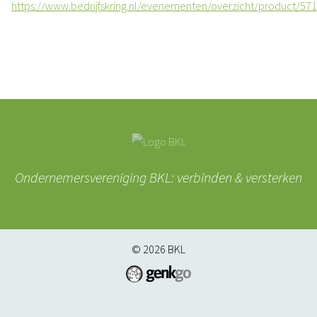
https://www.bedrijfskring.nl/evenementen/overzicht/product/57
Ondernemersvereniging BKL: verbinden & versterken
© 2026
BKL