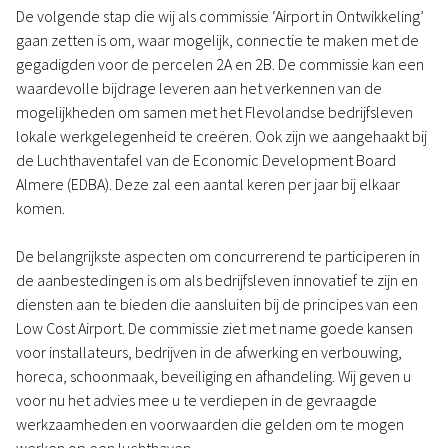
De volgende stap die wij als commissie ‘Airport in Ontwikkeling’
gaan zetten is om, waar mogelijk, connectie te maken met de
gegadigden voor de percelen 2A en 2B. De commissie kan een
waardevolle bijdrage leveren aan het verkennen van de
mogelijkheden om samen met het Flevolandse bedrijfsleven
lokale werkgelegenheid te creëren. Ook zijn we aangehaakt bij
de Luchthaventafel van de Economic Development Board
Almere (EDBA). Deze zal een aantal keren per jaar bij elkaar
komen.
De belangrijkste aspecten om concurrerend te participeren in
de aanbestedingen is om als bedrijfsleven innovatief te zijn en
diensten aan te bieden die aansluiten bij de principes van een
Low Cost Airport. De commissie ziet met name goede kansen
voor installateurs, bedrijven in de afwerking en verbouwing,
horeca, schoonmaak, beveiliging en afhandeling. Wij geven u
voor nu het advies mee u te verdiepen in de gevraagde
werkzaamheden en voorwaarden die gelden om te mogen