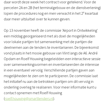
daar wordt deze week het contract voor getekend. Voor de
percelen 2A en 2B (het terminalgebouw en de dienstverlening)
e
lopen de procedures nog en men verwacht in het 2
kwartaal
daar meer uitsluitsel over te kunnen geven.
Op 13 november heeft de commissie ‘Airport in Ontwikkeling’
een middag georganiseerd met als doel de mogelijkheden
voor lokale partijen tot samenwerking met de partijen die
deelnemen aan de tenders te inventariseren. De bijeenkomst
vond plaats in het mooie gebouw van Vlint langs de A6. André
Opdam en Roelf Houwing begeleidden een interactieve sessie
over samenwerkingsvormen en inventariseerden de interesse
in een eventueel vervolg. Verschillende partijen gaven aan
mogelijkheden te zien om te participeren. De commissie laat
het initiatief nu aan de betrokken partijen om dit vervolg in
onderling overleg te realiseren. Voor meer informatie kunt u
contact opnemen met Roelf Houwing
(
roelf.houwing@smarttenders.nl
).