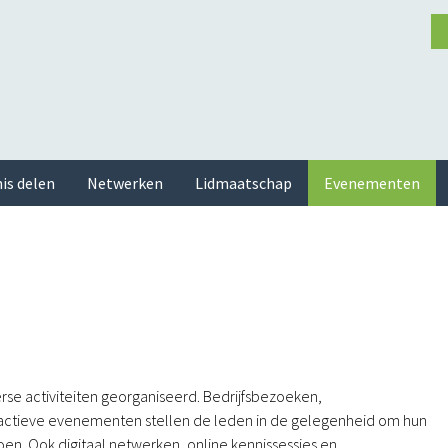
is delen
Netwerken
Lidmaatschap
Evenementen
rse activiteiten georganiseerd. Bedrijfsbezoeken,
actieve evenementen stellen de leden in de gelegenheid om hun
en. Ook digitaal netwerken, online kennissessies en