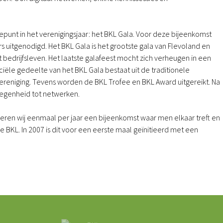
gtepunt in het verenigingsjaar: het BKL Gala. Voor deze bijeenkomst
itgenodigd. Het BKL Gala is het grootste gala van Flevoland en
 bedrijfsleven. Het laatste galafeest mocht zich verheugen in een
ciële gedeelte van het BKL Gala bestaat uit de traditionele
vereniging. Tevens worden de BKL Trofee en BKL Award uitgereikt. Na
elegenheid tot netwerken.
ren wij eenmaal per jaar een bijeenkomst waar men elkaar treft en
de BKL. In 2007 is dit voor een eerste maal geïnitieerd met een