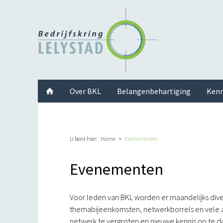
Facebook
Twitter
Instagram
LinkedIn
Youtube
Over BKL
Belangenbehartiging
Kenn
U bent hier:
Home
Evenementen
Evenementen
Voor leden van BKL worden er maandelijks dive
themabijeenkomsten, netwerkborrels en vele 
netwerk te vergroten en nieuwe kennis op te do