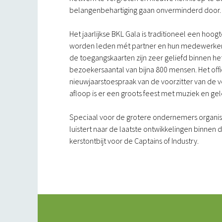
belangenbehartiging gaan onverminderd door.
Het jaarlijkse BKL Gala is traditioneel een hoo
worden leden mét partner en hun medewerkers u
de toegangskaarten zijn zeer geliefd binnen het
bezoekersaantal van bijna 800 mensen. Het offi
nieuwjaarstoespraak van de voorzitter van de 
afloop is er een groots feest met muziek en g
Speciaal voor de grotere ondernemers organise
luistert naar de laatste ontwikkelingen binnen 
kerstontbijt voor de Captains of Industry.